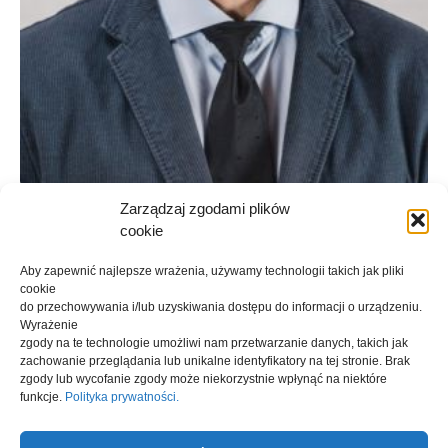
Zarządzaj zgodami plików
prof. dr hab. Włodzimierz Wróbel
cookie
kierownik Katedry Prawa Karnego UJ oraz Zakładu Bioetyki i
Prawa Medycznego UJ, sędzia Sądu Najwyższego
Aby zapewnić najlepsze wrażenia, używamy technologii takich jak pliki
cookie
do przechowywania i/lub uzyskiwania dostępu do informacji o urządzeniu.
Wyrażenie
zgody na te technologie umożliwi nam przetwarzanie danych, takich jak
zachowanie przeglądania lub unikalne identyfikatory na tej stronie.
Brak
zgody lub wycofanie zgody może niekorzystnie wpłynąć na niektóre
funkcje.
Polityka prywatności.